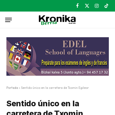
Facebook
X
Instagram
TikT
(Twitter)
Portada
»
Sentido único en la carretera de Txomin Egileor
Sentido único en la
carretera de Txomin