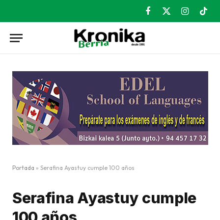
Facebook
X
Instagram
TikT
(Twitter)
Portada
»
Serafina Ayastuy cumple 100 años
Serafina Ayastuy cumple
100 años