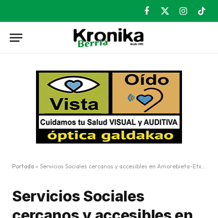
Facebook
X
Instagram
TikT
(Twitter)
Portada
»
Servicios Sociales cercanos y accesibles en Amorebieta-Etxano
Servicios Sociales
cercanos y accesibles en