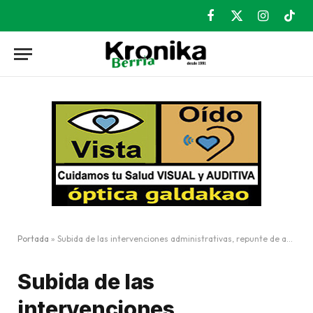
Facebook
X
Instagram
TikT
(Twitter)
Portada
»
Subida de las intervenciones administrativas, repunte de accidentes y delitos de tráfico y en hurtos
Subida de las
intervenciones