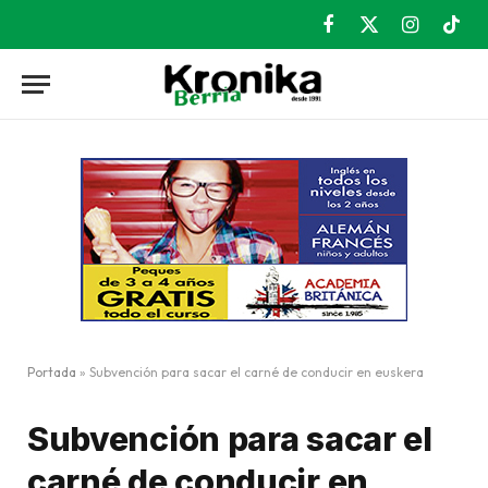
Facebook
X
Instagram
TikT
(Twitter)
Portada
»
Subvención para sacar el carné de conducir en euskera
Subvención para sacar el
carné de conducir en