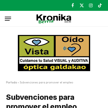
Facebook
X
Instagram
TikT
(Twitter)
Portada
»
Subvenciones para promover el empleo
Subvenciones para
promover el empleo