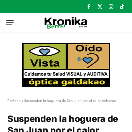
Facebook
X
Instagram
TikT
(Twitter)
Portada
»
Suspenden la hoguera de San Juan por el calor extremo
Suspenden la hoguera de
San Juan por el calor