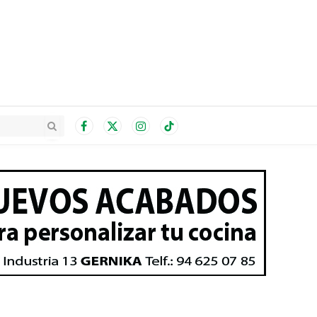
Facebook
X
Instagram
TikTok
(Twitter)