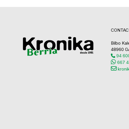
CONTAC
Bilbo Kale
48960 G
94 600
667 4
kroni