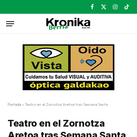
Facebook
X
Instagram
TikT
(Twitter)
Portada
»
Teatro en el Zornotza Aretoa tras Semana Santa
Teatro en el Zornotza
Aretoa tras Semana Santa