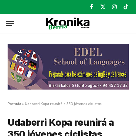
Facebook
X
Instagram
TikT
(Twitter)
Portada
»
Udaberri Kopa reunirá a 350 jóvenes ciclistas
Udaberri Kopa reunirá a
350 jóvenes ciclistas