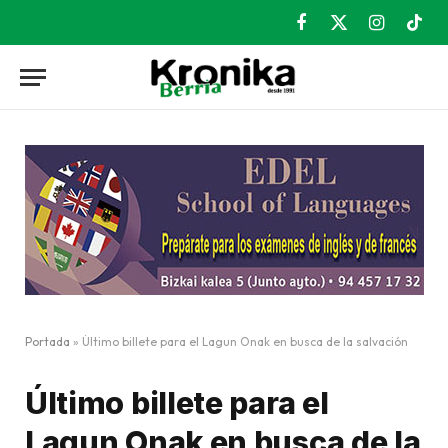
Facebook
X
Instagram
TikT
(Twitter)
Portada
»
Último billete para el Lagun Onak en busca de la salvación
Último billete para el
Lagun Onak en busca de la