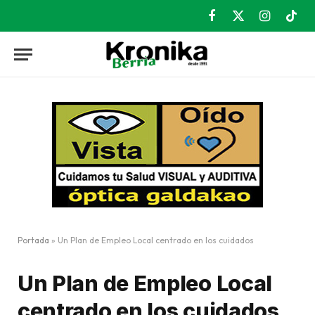
Facebook
X
Instagram
TikT
(Twitter)
Portada
»
Un Plan de Empleo Local centrado en los cuidados
Un Plan de Empleo Local
centrado en los cuidados