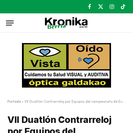
Facebook
X
Instagram
TikT
(Twitter)
Portada
»
VII Duatlón Contrarreloj por Equipos del campeonato de Euskadi el 14 de febrero
VII Duatlón Contrarreloj
por Equipos del