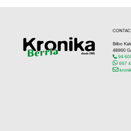
CONTAC
Bilbo Kale
48960 G
94 600
667 4
kroni