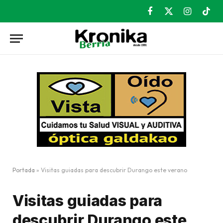
Facebook
X
Instagram
TikT
(Twitter)
Portada
»
Visitas guiadas para descubrir Durango este verano
Visitas guiadas para
descubrir Durango este