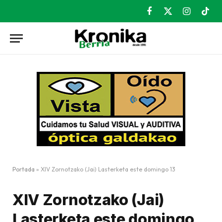
Facebook
X
Instagram
TikT
(Twitter)
Portada
»
XIV Zornotzako (Jai) Lasterketa este domingo 13
XIV Zornotzako (Jai)
Lasterketa este domingo