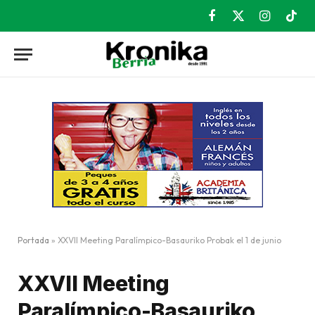
Facebook
X
Instagram
TikT
(Twitter)
Portada
»
XXVII Meeting Paralímpico-Basauriko Probak el 1 de junio
XXVII Meeting
Paralímpico-Basauriko