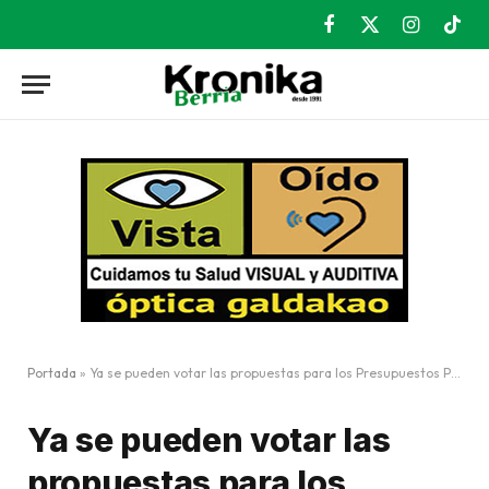
Facebook
X
Instagram
TikT
(Twitter)
Portada
»
Ya se pueden votar las propuestas para los Presupuestos Participativos
Ya se pueden votar las
propuestas para los