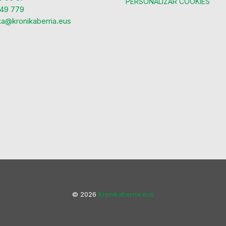
PERSONALIZAR COOKIES
49 779
ka@kronikaberria.eus
© 2026
Kronikaberria.eus