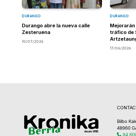
DURANGO
DURANGO
Durango abre la nueva calle
Mejorarán l
Zesteruena
tráfico de
Artzetaun
10/07/2026
17/06/2026
CONTAC
Bilbo Kale
48960 G
94 600