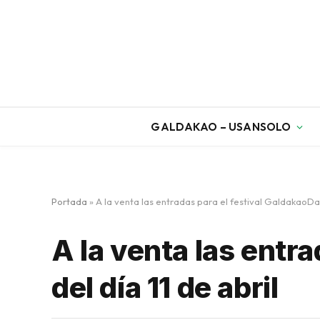
GALDAKAO – USANSOLO
Portada
»
A la venta las entradas para el festival GaldakaoDant
A la venta las entr
del día 11 de abril