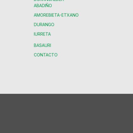
ABADIÑO
AMOREBIETA-ETXANO
DURANGO
IURRETA
BASAURI
CONTACTO