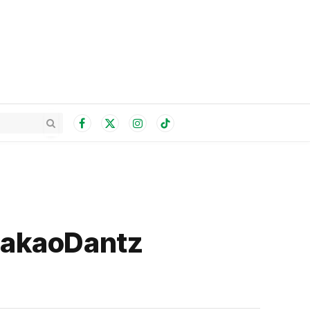
Facebook
X
Instagram
TikTok
(Twitter)
ldakaoDantz