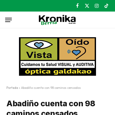
Facebook
X
Instagram
TikT
(Twitter)
Portada
»
Abadiño cuenta con 98 caminos censados
Abadiño cuenta con 98
caminos censados