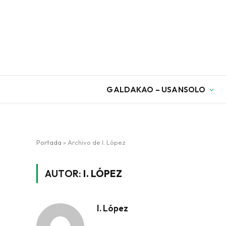
GALDAKAO – USANSOLO
Portada
»
Archivo de I. López
AUTOR:
I. LÓPEZ
I. López