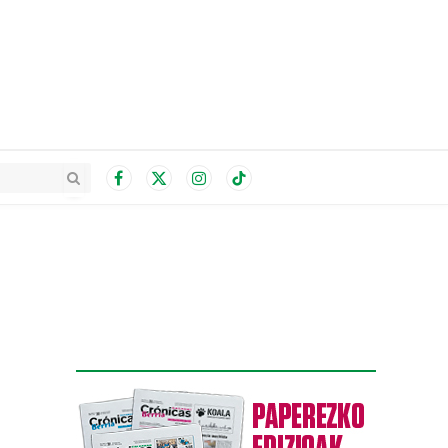
Facebook
X
Instagram
TikTok
(Twitter)