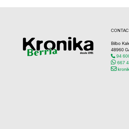
CONTAC
Bilbo Kale
48960 G
94 600
667 4
kroni