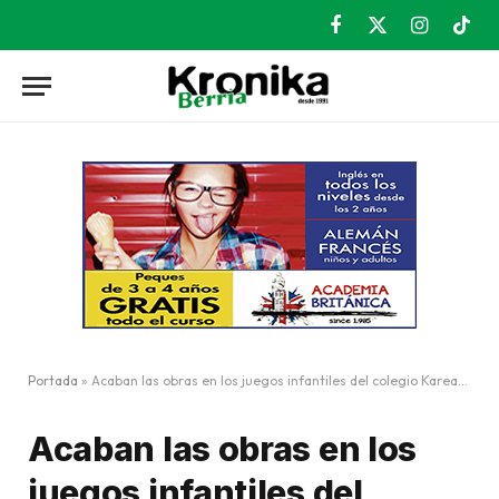
Facebook
X
Instagram
TikT
(Twitter)
Portada
»
Acaban las obras en los juegos infantiles del colegio Kareaga Goikoa
Acaban las obras en los
juegos infantiles del