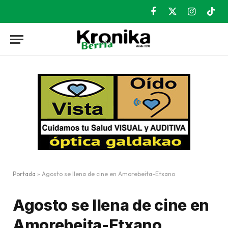
Facebook
X
Instagram
TikT
(Twitter)
Portada
»
Agosto se llena de cine en Amorebeita-Etxano
Agosto se llena de cine en
Amorebeita-Etxano