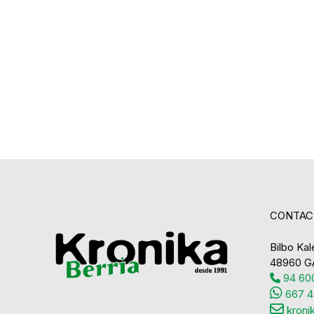
CONTAC
Bilbo Kale
48960 G
94 600
667 4
kroni