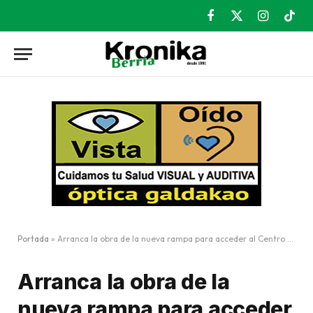
Facebook
X
Instagram
TikT
(Twitter)
Portada
»
Arranca la obra de la nueva rampa para acceder al Centro Nafarroa
Arranca la obra de la
nueva rampa para acceder