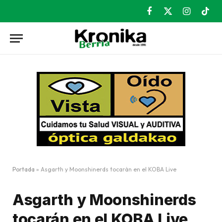
Facebook
X
Instagram
TikT
(Twitter)
Portada
»
Asgarth y Moonshinerds tocarán en el KOBA Live
Asgarth y Moonshinerds
tocarán en el KOBA Live