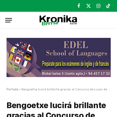
Facebook
X
Instagram
TikT
(Twitter)
Portada
»
Bengoetxe lucirá brillante gracias al Concurso de Luces de Navidad
Bengoetxe lucirá brillante
gracias al Concurso de