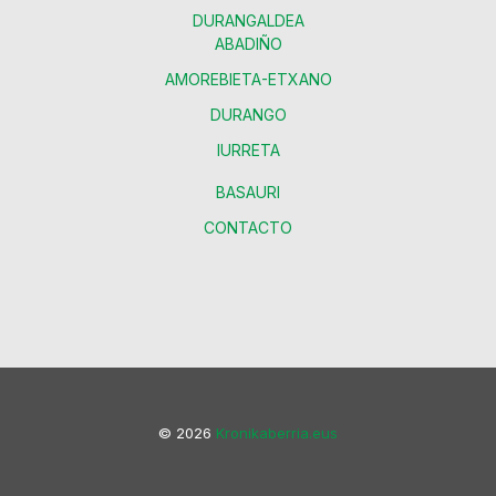
DURANGALDEA
ABADIÑO
AMOREBIETA-ETXANO
DURANGO
IURRETA
BASAURI
CONTACTO
© 2026
Kronikaberria.eus