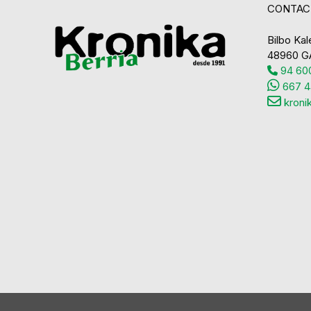
CONTAC
Bilbo Kale
48960 G
94 600
667 4
kroni