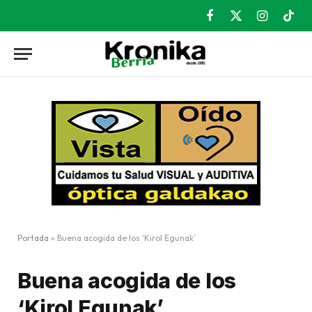
Facebook
X
Instagram
TikT
(Twitter)
Portada
»
Buena acogida de los ‘Kirol Egunak’
Buena acogida de los
‘Kirol Egunak’