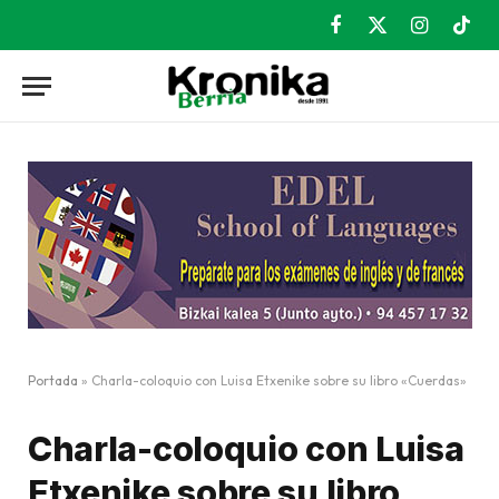
Facebook
X
Instagram
TikT
(Twitter)
Portada
»
Charla-coloquio con Luisa Etxenike sobre su libro «Cuerdas»
Charla-coloquio con Luisa
Etxenike sobre su libro