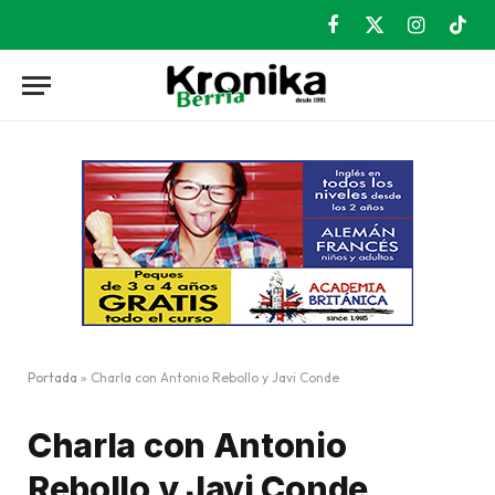
Facebook
X
Instagram
TikT
(Twitter)
Portada
»
Charla con Antonio Rebollo y Javi Conde
Charla con Antonio
Rebollo y Javi Conde