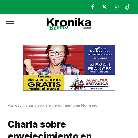
Facebook
X
Instagram
TikT
(Twitter)
Portada
»
Charla sobre envejecimiento en Marienea
Charla sobre
envejecimiento en