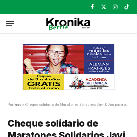
Facebook
X
Instagram
TikT
(Twitter)
Portada
»
Cheque solidario de Maratones Solidarios Javi & Jon para un niño con parálisis cerebral
Cheque solidario de
Maratones Solidarios Javi