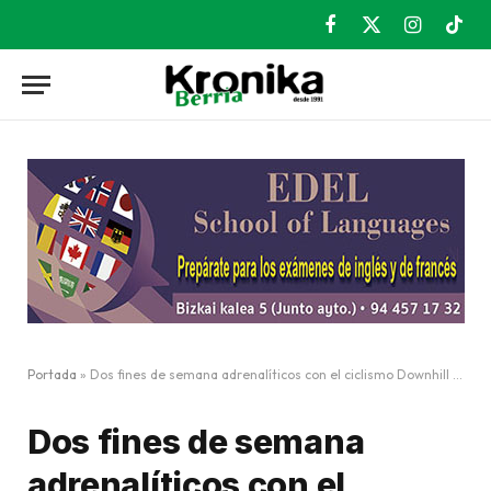
Facebook
X
Instagram
TikT
(Twitter)
Portada
»
Dos fines de semana adrenalíticos con el ciclismo Downhill y Enduro
Dos fines de semana
adrenalíticos con el