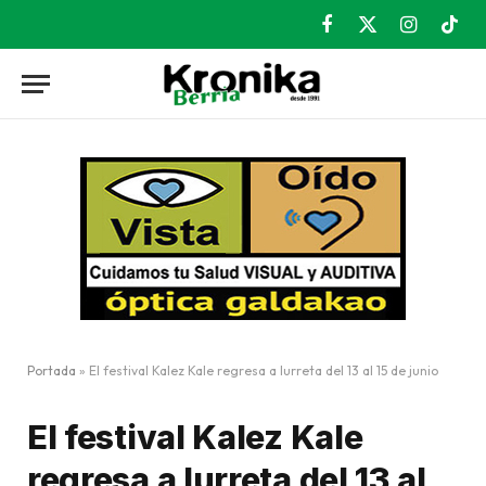
Facebook
X
Instagram
TikT
(Twitter)
Portada
»
El festival Kalez Kale regresa a Iurreta del 13 al 15 de junio
El festival Kalez Kale
regresa a Iurreta del 13 al