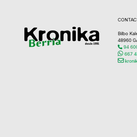
CONTAC
Bilbo Kale
48960 G
94 600
667 4
kroni