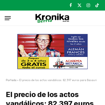
Facebook
X
Instagram
TikT
(Twitter)
Portada
»
El precio de los actos vandálicos: 82.397 euros para Basauri
El precio de los actos
vandálicos: 82.397 euros