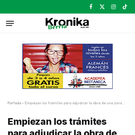
Facebook
X
Instagram
TikT
(Twitter)
Portada
»
Empiezan los trámites para adjudicar la obra de una zona de bancos en Soloarte
Empiezan los trámites
para adjudicar la obra de