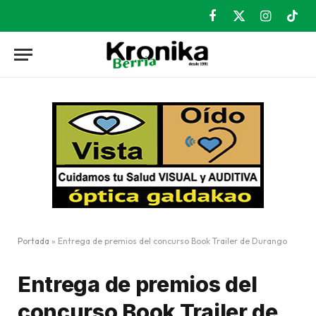
Facebook
X
Instagram
TikT
(Twitter)
Portada
»
Entrega de premios del concurso Book Trailer de Durango
Entrega de premios del
concurso Book Trailer de