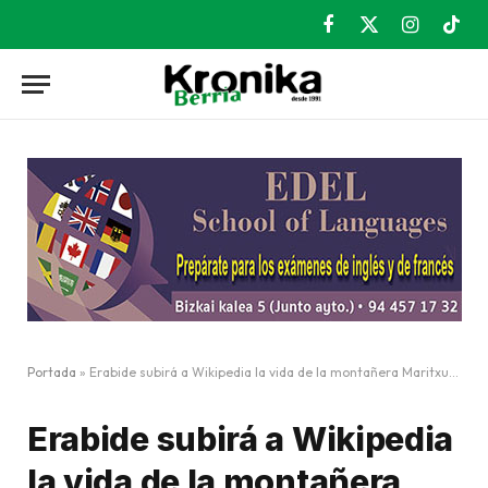
Facebook
X
Instagram
TikT
(Twitter)
Portada
»
Erabide subirá a Wikipedia la vida de la montañera Maritxu Bilbao Lapatza
Erabide subirá a Wikipedia
la vida de la montañera