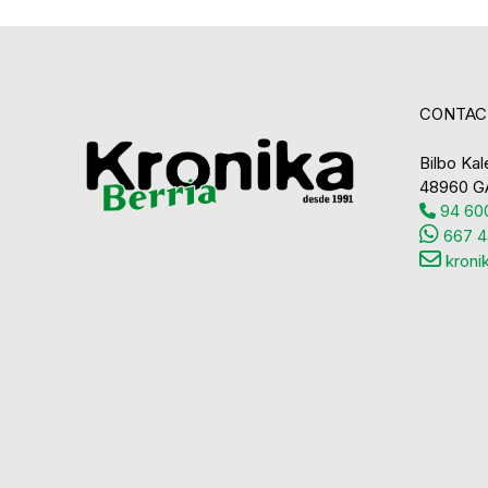
CONTAC
Bilbo Kale
48960 G
94 600
667 4
kroni