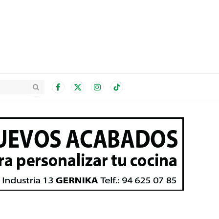
Facebook
X
Instagram
TikTok
(Twitter)