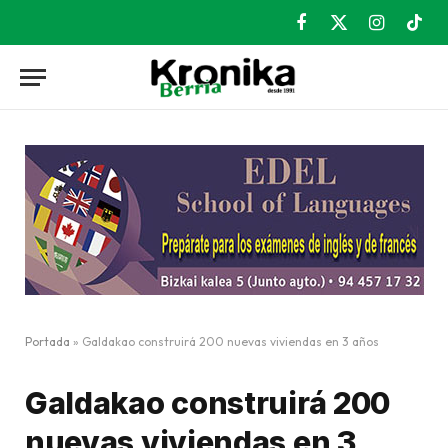
Facebook
X
Instagram
TikT
(Twitter)
Portada
»
Galdakao construirá 200 nuevas viviendas en 3 años
Galdakao construirá 200
nuevas viviendas en 3