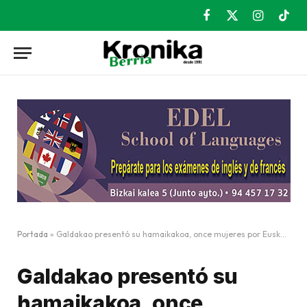
Facebook
X
Instagram
TikT
(Twitter)
Portada
»
Galdakao presentó su hamaikakoa, once mujeres por Euskaraldia
Galdakao presentó su
hamaikakoa, once