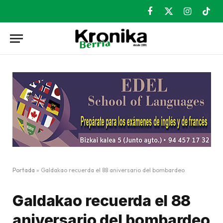
Facebook
X
Instagram
TikT
(Twitter)
Portada
»
Galdakao recuerda el 88 aniversario del bombardeo
Galdakao recuerda el 88
aniversario del bombardeo