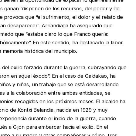
 tienen la oportunidad de explicar lo que realmente
es ganan “disponen de los recursos, del poder y de
provoca que “el sufrimiento, el dolor y el relato de
gan desaparecer”. Arriandiaga ha asegurado que
rmado que “estaba claro lo que Franco quería:
mbólicamente”. En este sentido, ha destacado la labor
memoria histórica del municipio.
del exilio forzado durante la guerra, subrayando que
aron en aquel éxodo”. En el caso de Galdakao, ha
ños y niñas, un trabajo que se está desarrollando
cias a la colaboración entre ambas entidades, se
monios recogidos en los próximos meses. El alcalde ha
monio de Kontxi Belandia, nacida en 1929 y muy
experiencia durante el inicio de la guerra, cuando
s a Gijón para embarcar hacia el exilio. En el
a junto a su madre y otras compañeras y cómo, tres