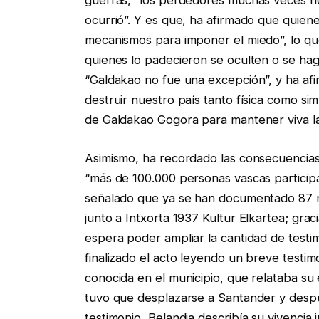
guerras, “los perdedores muchas veces no
ocurrió”. Y es que, ha afirmado que quien
mecanismos para imponer el miedo”, lo que 
quienes lo padecieron se oculten o se ha
“Galdakao no fue una excepción”, y ha afi
destruir nuestro país tanto física como si
de Galdakao Gogora para mantener viva la 
Asimismo, ha recordado las consecuencias 
“más de 100.000 personas vascas particip
señalado que ya se han documentado 87 ni
junto a Intxorta 1937 Kultur Elkartea; gra
espera poder ampliar la cantidad de testi
finalizado el acto leyendo un breve testi
conocida en el municipio, que relataba su 
tuvo que desplazarse a Santander y despué
testimonio, Belandia describía su vivenci