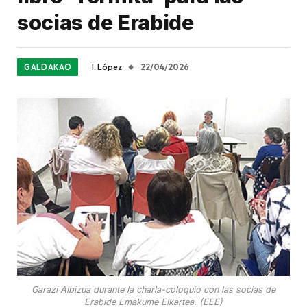
socias de Erabide
I. López
22/04/2026
GALDAKAO
Garazi Albizua durante la charla-coloquio con las socias de
Erabide Emakume Elkartea. (EEE)