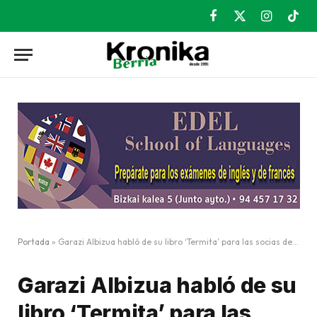
Facebook
X
Instagram
TikT
(Twitter)
Portada
»
Garazi Albizua habló de su libro ‘Termita’ para las socias de Erabide
Garazi Albizua habló de su
libro ‘Termita’ para las