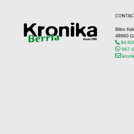
CONTAC
Bilbo Kale
48960 G
94 600
667 4
kroni