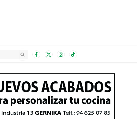
Facebook
X
Instagram
TikTok
(Twitter)