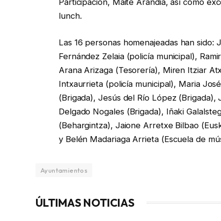
Participación, Maite Arandia, así como e
lunch.
Las 16 personas homenajeadas han sido: Jo
Fernández Zelaia (policía municipal), Rami
Arana Arizaga (Tesorería), Miren Itziar At
Intxaurrieta (policía municipal), Maria 
(Brigada), Jesús del Río López (Brigada),
Delgado Nogales (Brigada), Iñaki Galalsteg
(Behargintza), Jaione Arretxe Bilbao (Eusk
y Belén Madariaga Arrieta (Escuela de mús
Ayuntamientos
ÚLTIMAS NOTICIAS