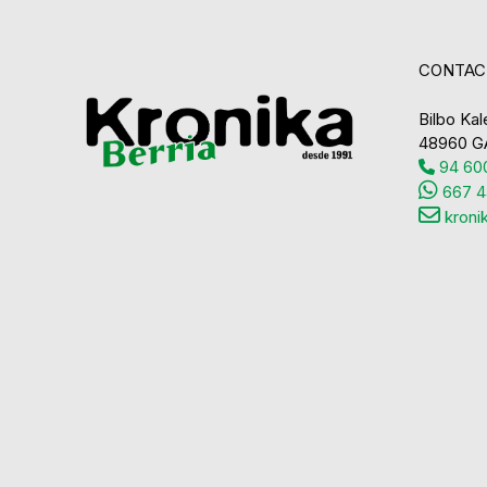
CONTAC
Bilbo Kale
48960 G
94 600
667 4
kroni