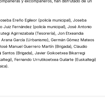
xcompañeras y excompañeros, han disfrutado de un
seba Ereño Egileor (policía municipal), Joseba
ro Juiz Fernández (policía municipal), José Antonio
xutegi Agirrezabala (Tesorería), Jon Etxeandia
José Arana García (Urbanismo), Germán Gómez Mateos
 José Manuel Guerrero Martín (Brigada), Claudio
i Santos (Brigada), Javier Goikoetxea Bikarregi
altegi), Fernando Urrutikoetxea Guilarte (Euskaltegi)
ica).