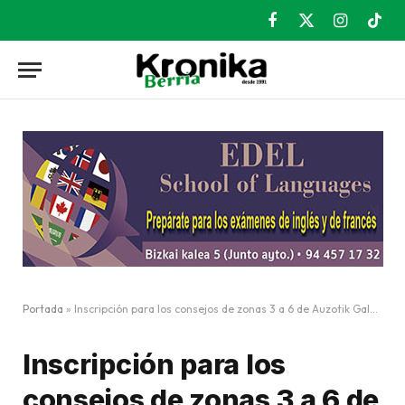
Facebook
X
Instagram
TikT
(Twitter)
Portada
»
Inscripción para los consejos de zonas 3 a 6 de Auzotik Galdakao
Inscripción para los
consejos de zonas 3 a 6 de